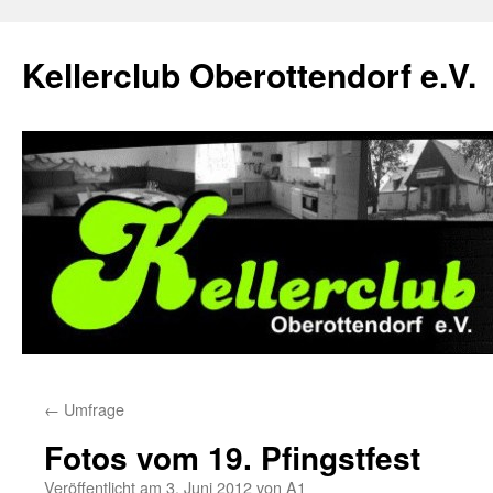
Zum
Inhalt
Kellerclub Oberottendorf e.V.
springen
←
Umfrage
Fotos vom 19. Pfingstfest
Veröffentlicht am
3. Juni 2012
von
A1