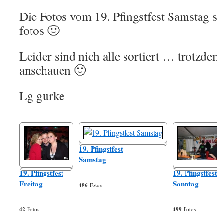
Die Fotos vom 19. Pfingstfest Samstag 
fotos 🙂
Leider sind nich alle sortiert … trotzde
anschauen 🙂
Lg gurke
19. Pfingstfest
Samstag
19. Pfingstfest
19. Pfingstfest
Freitag
Sonntag
496
Fotos
42
Fotos
499
Fotos