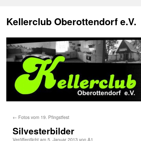
Zum
Inhalt
Kellerclub Oberottendorf e.V.
springen
←
Fotos vom 19. Pfingstfest
Silvesterbilder
Veröffentlicht am
5. Januar 2013
von
A1